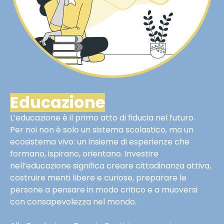
Educazione
L’educazione è il primo atto di fiducia nel futuro.
Per noi non è solo un sistema scolastico, ma un
ecosistema vivo: un insieme di esperienze che
formano, ispirano, orientano. Investire
nell’educazione significa creare cittadinanza attiva,
costruire menti libere e curiose, preparare le
persone a pensare in modo critico e a muoversi
con consapevolezza nel mondo.